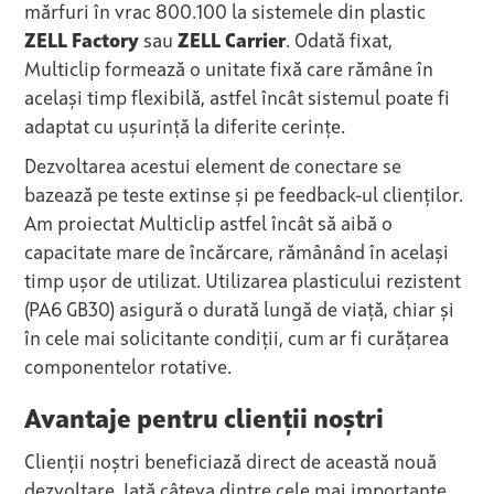
mărfuri în vrac 800.100 la sistemele din plastic
ZELL Factory
sau
ZELL Carrier
. Odată fixat,
Multiclip formează o unitate fixă care rămâne în
același timp flexibilă, astfel încât sistemul poate fi
adaptat cu ușurință la diferite cerințe.
Dezvoltarea acestui element de conectare se
bazează pe teste extinse și pe feedback-ul clienților.
Am proiectat Multiclip astfel încât să aibă o
capacitate mare de încărcare, rămânând în același
timp ușor de utilizat. Utilizarea plasticului rezistent
(PA6 GB30) asigură o durată lungă de viață, chiar și
în cele mai solicitante condiții, cum ar fi curățarea
componentelor rotative.
Avantaje pentru clienții noștri
Clienții noștri beneficiază direct de această nouă
dezvoltare. Iată câteva dintre cele mai importante