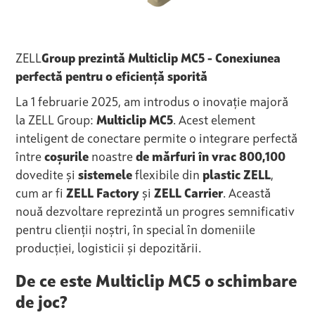
‍ZELL
Group prezintă Multiclip MC5 - Conexiunea
perfectă pentru o eficiență sporită
La 1 februarie 2025, am introdus o inovație majoră
la ZELL Group:
Multiclip MC5
. Acest element
inteligent de conectare permite o integrare perfectă
între
coșurile
noastre
de mărfuri în vrac 800,100
dovedite și
sistemele
flexibile din
plastic ZELL
,
cum ar fi
ZELL Factory
și
ZELL Carrier
. Această
nouă dezvoltare reprezintă un progres semnificativ
pentru clienții noștri, în special în domeniile
producției, logisticii și depozitării.
De ce este Multiclip MC5 o schimbare
de joc?