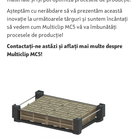
materiale și își pot optimiza procesele de producție.
Așteptăm cu nerăbdare să vă prezentăm această
inovație la următoarele târguri și suntem încântați
să vedem cum Multiclip MC5 vă va îmbunătăți
procesele de producție!
Contactați-ne astăzi și aflați mai multe despre
Multiclip MC5!