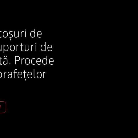
coșuri de
uporturi de
tă. Procede
prafețelor
?