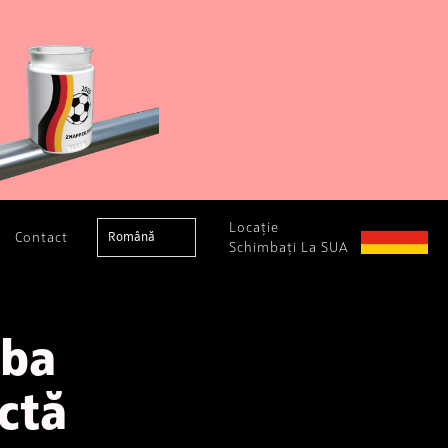
Locație
Contact
Română
Schimbați La SUA
rba
ctă