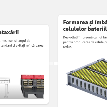
Formarea și îmb
celulelor baterii
taxării
Dezvoltați împreună cu noi tă
ime, lean și lanțul de
pentru producerea de celule p
tandard și evitați reîncărcarea
redus.