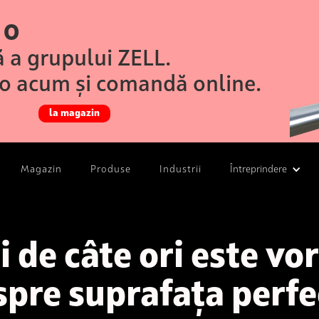
 O
 a grupului ZELL.
o acum și comandă online.
la magazin
Magazin
Produse
Industrii
Întreprindere
i de câte ori este vo
spre suprafața perfe