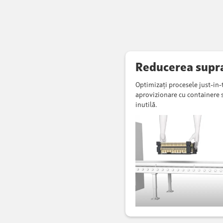
Reducerea supra
Optimizați procesele just-in-t
aprovizionare cu containere s
inutilă.