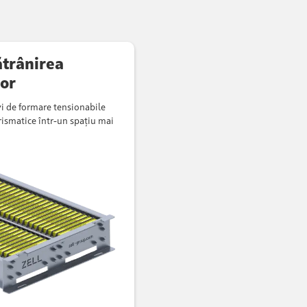
ătrânirea
lor
vi de formare tensionabile
rismatice într-un spațiu mai