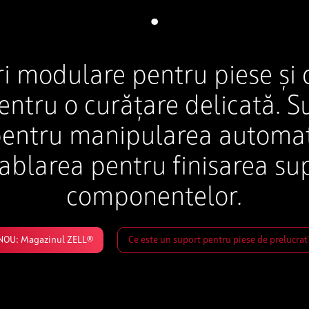
.
i modulare pentru piese și 
entru o curățare delicată. S
pentru manipularea automa
blarea pentru finisarea su
componentelor.
NOU: Magazinul ZELL®
Ce este un suport pentru piese de prelucrat