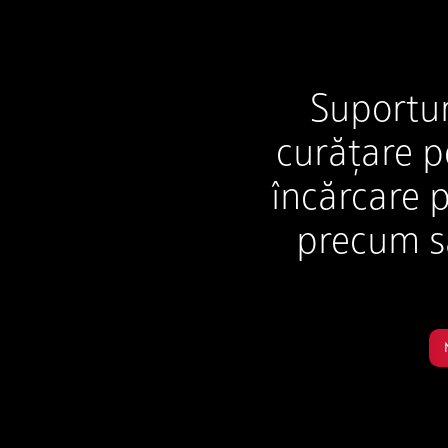
Suportur
curățare p
încărcare 
precum sa