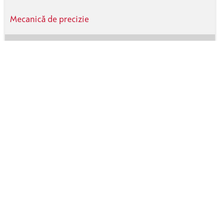
Mecanică de precizie
Baterie, EV
Formarea
Curățare