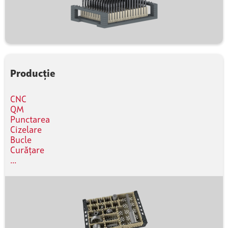
Producție
CNC
QM
Punctarea
Cizelare
Bucle
Curățare
...