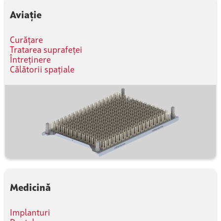
Aviație
Curățare
Tratarea suprafeței
Întreținere
Călătorii spațiale
Medicină
Implanturi