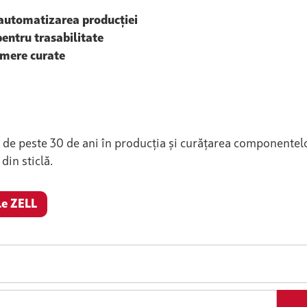
 automatizarea producției
entru trasabilitate
camere curate
ă de peste 30 de ani în producția și curățarea componente
in sticlă.
le ZELL