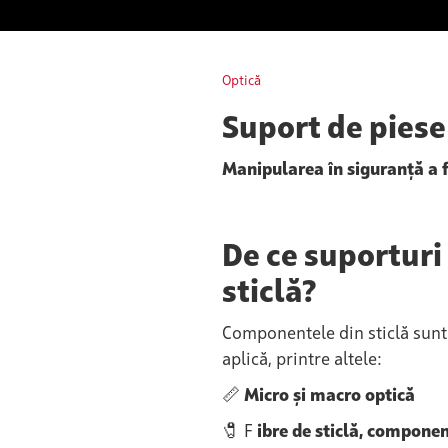
Optică
Suport de piese
Manipularea în siguranță a f
De ce suporturi
sticlă?
Componentele din sticlă sun
aplică, printre altele:
📏
Micro și macro optică
🧷 F
ibre de sticlă, component