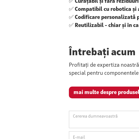
✅
Curățabil și fără reziduuri
✅
Compatibil cu robotica și
✅
Codificare personalizată p
✅
Reutilizabil - chiar și în 
Întrebați acum
Profitați de expertiza noastr
special pentru componentele d
mai multe despre produse