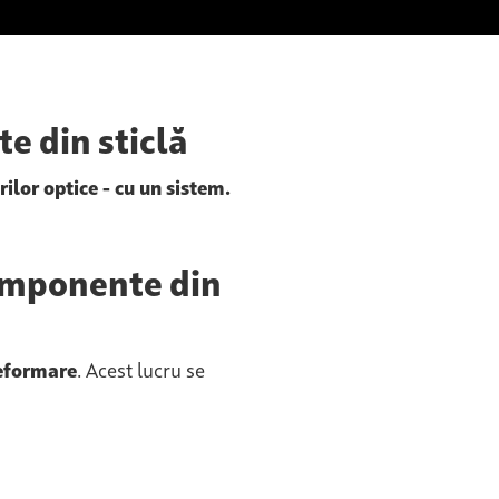
e din sticlă
ilor optice - cu un sistem.
componente din
deformare
. Acest lucru se