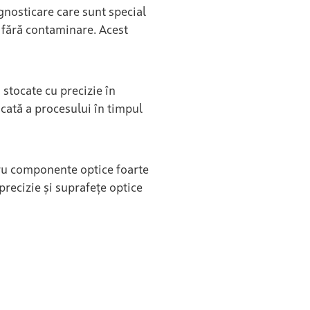
gnosticare care sunt special
e fără contaminare. Acest
 stocate cu precizie în
icată a procesului în timpul
ntru componente optice foarte
precizie și suprafețe optice