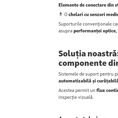
Elemente de conectare din s
💊 O
chelari cu senzori medic
Suporturile convenționale ca
asupra
performanței optice, d
Soluția noastră
componente din
Sistemele de suport pentru pi
automatizabilă și curățabil
Acestea permit un
flux conti
inspecție vizuală.