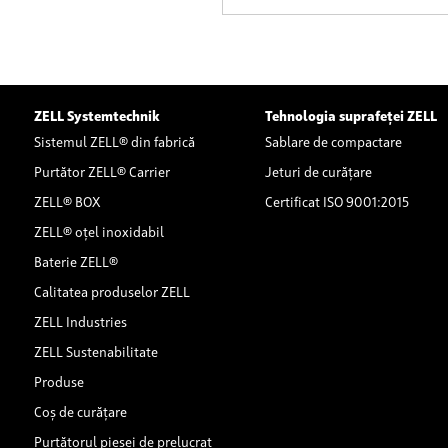
ZELL Systemtechnik
Tehnologia suprafeței ZELL
Sistemul ZELL® din fabrică
Sablare de compactare
Purtător ZELL® Carrier
Jeturi de curățare
ZELL® BOX
Certificat ISO 9001:2015
ZELL® oțel inoxidabil
Baterie ZELL®
Calitatea produselor ZELL
ZELL Industries
ZELL Sustenabilitate
Produse
Coș de curățare
Purtătorul piesei de prelucrat