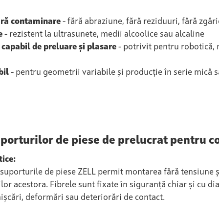
ără contaminare
- fără abraziune, fără reziduuri, fără zgâri
e
- rezistent la ultrasunete, medii alcoolice sau alcaline
 capabil de preluare și plasare
- potrivit pentru robotică,
bil
- pentru geometrii variabile și producție în serie mică 
suporturilor de piese de prelucrat pentru 
ice:
, suporturile de piese ZELL permit montarea fără tensiune ș
ilor acestora. Fibrele sunt fixate în siguranță chiar și cu 
șcări, deformări sau deteriorări de contact.