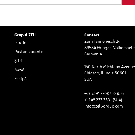
Grupul ZELL
Contact
Zum Tannenesch 24
Istorie
89584 Ehingen-Volkershei
Posturi vacante
Germania
Știri
150 North Michigan Avenue,
Masă
Chicago, Illinois 60601
Echipă
SUA
+49 7391 77004-0 (UE)
+1 248 233 3501 (SUA)
info@zell-group.com