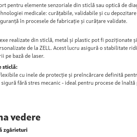
rt pentru elemente senzoriale din sticlă sau optică de dia
hnologiei medicale: curățabile, validabile și cu depozitar
guranță în procesele de fabricație și curățare validate.
realizate din sticlă, metal și plastic pot fi poziționate și
sonalizate de la ZELL. Acest lucru asigură o stabilitate rid
rii pe bază de laser.
 sticlă:
flexibile cu inele de protecție și preîncărcare definită pe
 sigură fără stres mecanic - ideal pentru procese de înaltă 
ma vedere
ă zgârieturi