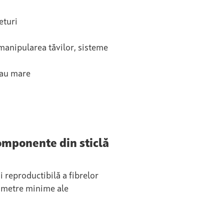
eturi
 manipularea tăvilor, sisteme
sau mare
componente din sticlă
i reproductibilă a fibrelor
diametre minime ale