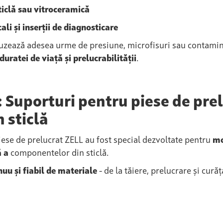
ticlă sau vitroceramică
ali și inserții de diagnosticare
uzează adesea urme de presiune, microfisuri sau contamin
uratei de viață și prelucrabilității
.
: Suporturi pentru piese de pre
 sticlă
ese de prelucrat ZELL au fost special dezvoltate pentru
mo
ă a
componentelor din sticlă.
nuu și fiabil de materiale
- de la tăiere, prelucrare și cur