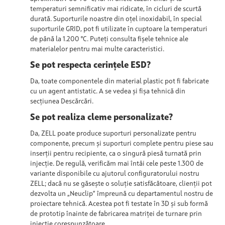
temperaturi semnificativ mai ridicate, în cicluri de scurtă
durată. Suporturile noastre din oțel inoxidabil, în special
suporturile GRID, pot fi utilizate în cuptoare la temperaturi
de până la 1.200 °C. Puteți consulta fișele tehnice ale
materialelor pentru mai multe caracteristici.
Se pot respecta cerințele ESD?
Da, toate componentele din material plastic pot fi fabricate
cu un agent antistatic. A se vedea și fișa tehnică din
secțiunea Descărcări.
Se pot realiza cleme personalizate?
Da, ZELL poate produce suporturi personalizate pentru
componente, precum și suporturi complete pentru piese sau
inserții pentru recipiente, ca o singură piesă turnată prin
injecție. De regulă, verificăm mai întâi cele peste 1.300 de
variante disponibile cu ajutorul configuratorului nostru
ZELL; dacă nu se găsește o soluție satisfăcătoare, clienții pot
dezvolta un „Neuclip” împreună cu departamentul nostru de
proiectare tehnică. Acestea pot fi testate în 3D și sub formă
de prototip înainte de fabricarea matriței de turnare prin
injecție corespunzătoare.