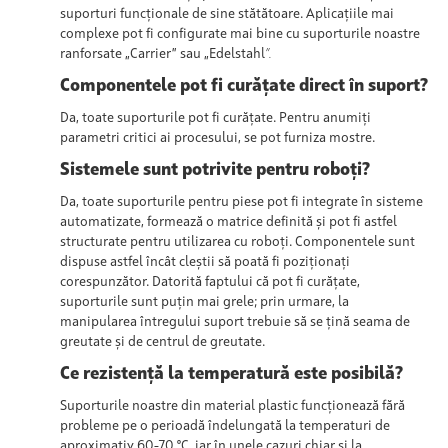
suporturi funcționale de sine stătătoare. Aplicațiile mai
complexe pot fi configurate mai bine cu suporturile noastre
ranforsate „Carrier” sau „Edelstahl
”.
Componentele pot fi curățate direct în suport?
Da, toate suporturile pot
fi curățate
. Pentru anumiți
parametri critici ai procesului, se pot furniza mostre.
Sistemele sunt potrivite pentru roboți?
Da, toate suporturile pentru piese pot
fi integrate în sisteme
automatizate,
formează o matrice definită
și
pot fi astfel
structurate pentru utilizarea cu roboți. Componentele sunt
dispuse astfel încât cleștii să poată fi poziționați
corespunzător. Datorită faptului că pot fi curățate,
suporturile sunt puțin mai grele; prin urmare, la
manipularea întregului suport trebuie să se țină seama de
greutate și de centrul de greutate.
Ce rezistență la temperatură este posibilă?
Suporturile noastre din material plastic funcționează fără
probleme pe o perioadă îndelungată la temperaturi de
aproximativ 60-70 °C, iar în unele cazuri chiar și la