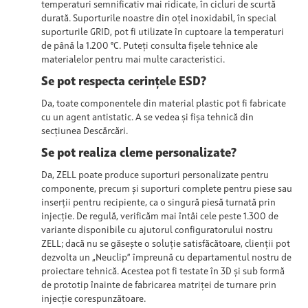
temperaturi semnificativ mai ridicate, în cicluri de scurtă
durată. Suporturile noastre din oțel inoxidabil, în special
suporturile GRID, pot fi utilizate în cuptoare la temperaturi
de până la 1.200 °C. Puteți consulta fișele tehnice ale
materialelor pentru mai multe caracteristici.
Se pot respecta cerințele ESD?
Da, toate componentele din material plastic pot fi fabricate
cu un agent antistatic. A se vedea și fișa tehnică din
secțiunea Descărcări.
Se pot realiza cleme personalizate?
Da, ZELL poate produce suporturi personalizate pentru
componente, precum și suporturi complete pentru piese sau
inserții pentru recipiente, ca o singură piesă turnată prin
injecție. De regulă, verificăm mai întâi cele peste 1.300 de
variante disponibile cu ajutorul configuratorului nostru
ZELL; dacă nu se găsește o soluție satisfăcătoare, clienții pot
dezvolta un „Neuclip” împreună cu departamentul nostru de
proiectare tehnică. Acestea pot fi testate în 3D și sub formă
de prototip înainte de fabricarea matriței de turnare prin
injecție corespunzătoare.