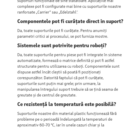
suporturi funcționale de sine stătătoare. Aplicațiile mai
complexe pot fi configurate mai bine cu suporturile noastre
ranforsate „Carrier” sau „Edelstahl
”.
Componentele pot fi curățate direct în suport?
Da, toate suporturile pot
fi curățate
. Pentru anumiți
parametri critici ai procesului, se pot furniza mostre.
Sistemele sunt potrivite pentru roboți?
Da, toate suporturile pentru piese pot
fi integrate în sisteme
automatizate,
formează o matrice definită
și
pot fi astfel
structurate pentru utilizarea cu roboți. Componentele sunt
dispuse astfel încât cleștii să poată fi poziționați
corespunzător. Datorită faptului că pot fi curățate,
suporturile sunt puțin mai grele; prin urmare, la
manipularea întregului suport trebuie să se țină seama de
greutate și de centrul de greutate.
Ce rezistență la temperatură este posibilă?
Suporturile noastre din material plastic funcționează fără
probleme pe o perioadă îndelungată la temperaturi de
aproximativ 60-70 °C, iar în unele cazuri chiar și la