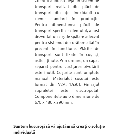
Clientul a folosit deja un sistem de
transport realizat din plăci de
transport din oțel inoxidabil cu
cleme standard în producție.
Pentru dimensiunea plăcii de
transport specifice clientului, a fost
dezvoltat un coș de spălare adecvat
pentru sistemul de curățare aflat în
prezent în funcțiune. Plăcile de
transport sunt fixate în coș și,
astfel, ținute. Prin urmare, un capac
separat pentru curățarea pivotării
este inutil. Coșurile sunt umplute
manual. Materialul coșului este
format din V2A, 1.4301. Finisajul
suprafeței este electropolat.
Componentele au o dimensiune de
670 x 480 x 290 mm.
Suntem bucuroși să vă ajutăm să creați o soluție
individuală