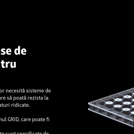
ese de
ntru
or necesită sisteme de
re să poată rezista la
turi ridicate.
mul GRID, care poate fi
țe sunt specificate de