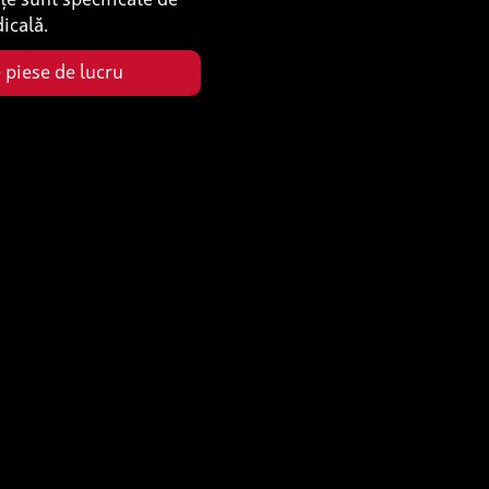
dicală.
 piese de lucru