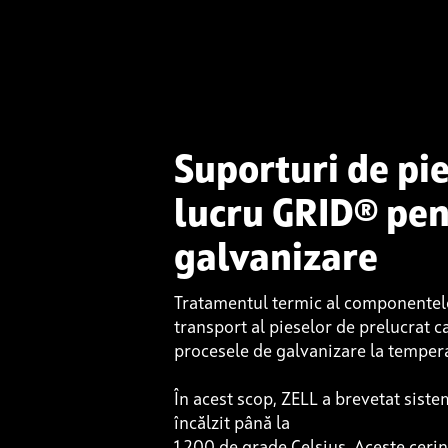
Suporturi de pi
lucru GRID® pe
galvanizare
Tratamentul termic al componentel
transport al pieselor de prelucrat ca
procesele de galvanizare la tempera
În acest scop, ZELL a brevetat siste
încălzit până la
1.200 de grade Celsius. Aceste cerin