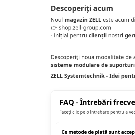
Descoperiți acum
Noul
magazin ZELL
este acum di
👉
shop.zell-group.com
- inițial pentru
clienții
noștri
ger
Descoperiți noua modalitate de
sisteme modulare de suporturi 
ZELL Systemtechnik - Idei pentr
FAQ - Întrebări frecv
Faceți clic pe o întrebare pentru a v
Ce metode de plată sunt accep