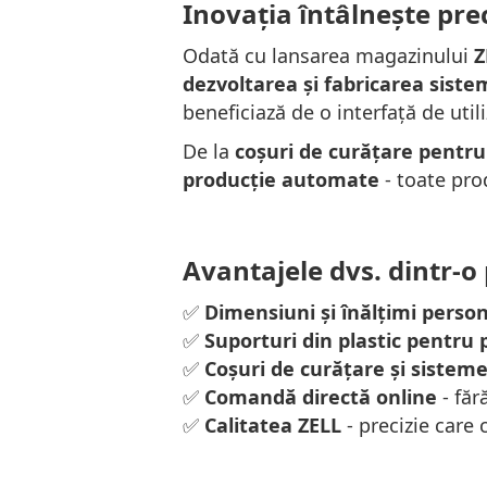
Inovația întâlnește pre
Odată cu lansarea magazinului
Z
dezvoltarea și fabricarea sist
beneficiază de o interfață de util
De la
coșuri de curățare pentru
producție automate
- toate pro
Avantajele dvs. dintr-o 
✅
Dimensiuni și înălțimi person
✅
Suporturi din plastic pentru 
✅
Coșuri de curățare și sistem
✅
Comandă directă online
- făr
✅
Calitatea ZELL
- precizie care