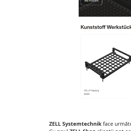
ZELL Systemtechnik
face următo