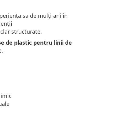
eriența sa de mulți ani în
ienții
clar structurate.
e de plastic pentru linii de
e.
himic
uale