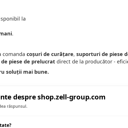
sponibil la
mani
.
 a comanda
coșuri de curățare
,
suporturi de piese d
de piese de prelucrat
direct de la producător - eficie
u soluții mai bune.
ente despre shop.zell-group.com
edea răspunsul.
tate?