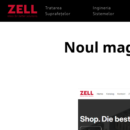
Tratarea
Ingineria
Suprafețelor
Sistemelor
Noul mag