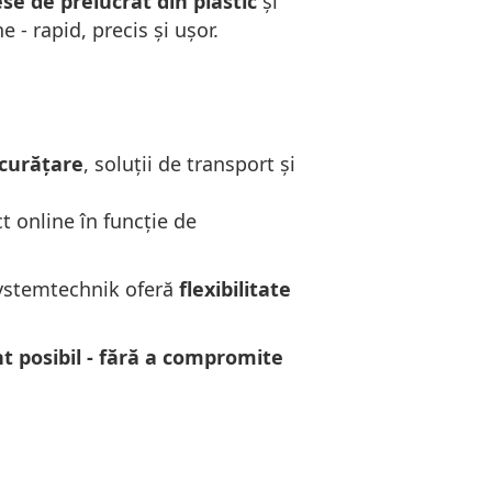
se de prelucrat din plastic
și
 - rapid, precis și ușor.
 curățare
, soluții de transport și
t online în funcție de
Systemtechnik oferă
flexibilitate
t posibil - fără a compromite