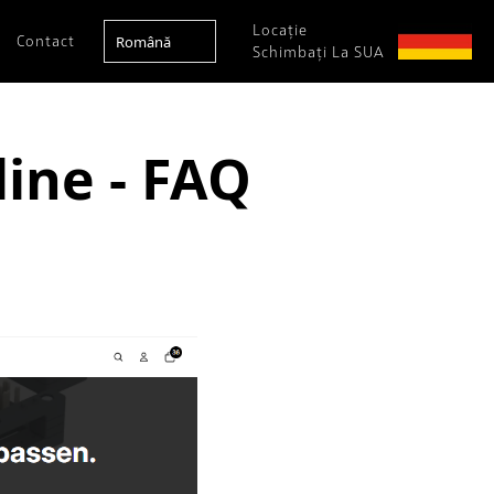
Locație
Română
Contact
Schimbați La SUA
ine - FAQ