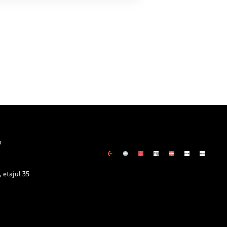
.
m
 etajul 35