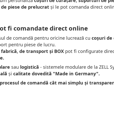
acum personaliza
coșuri de curățare, suporturi de pie
de piese de prelucrat
și le pot comanda direct online
pot fi comandate direct online
sul de comandă pentru oricine lucrează cu
coșuri de
ort pentru piese de lucru.
 fabrică, de transport și BOX
pot fi configurate direc
e.
lare
sau
logistică
- sistemele modulare de la ZELL 
uală
și
calitate dovedită "Made in Germany".
 procesul de comandă cât mai simplu și transparen