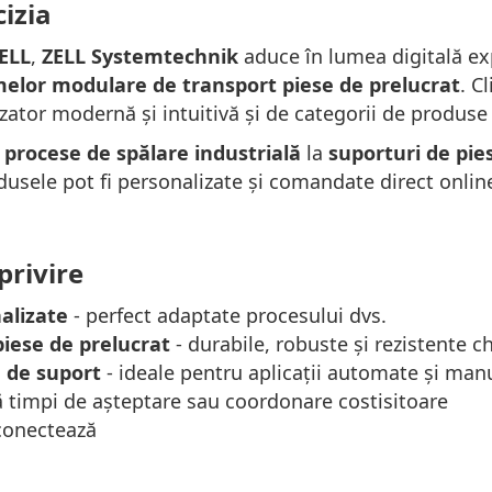
cizia
ELL
,
ZELL Systemtechnik
aduce în lumea digitală exp
emelor modulare de transport piese de prelucrat
. Cl
izator modernă și intuitivă și de categorii de produse 
 procese de spălare industrială
la
suporturi de pies
dusele pot fi personalizate și comandate direct onlin
privire
alizate
- perfect adaptate procesului dvs.
piese de prelucrat
- durabile, robuste și rezistente c
e de suport
- ideale pentru aplicații automate și man
ă timpi de așteptare sau coordonare costisitoare
 conectează