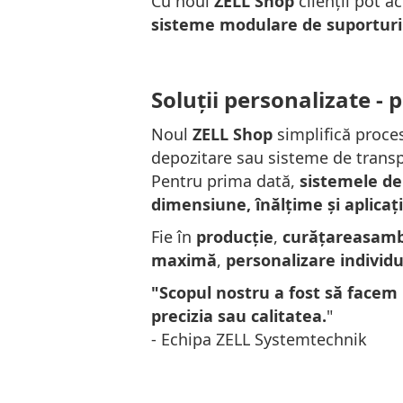
Cu noul
ZELL Shop
clienții pot 
sisteme modulare de suporturi 
Soluții personalizate - 
Noul
ZELL Shop
simplifică proce
depozitare sau sisteme de transp
Pentru prima dată,
sistemele de
dimensiune, înălțime și aplicați
Fie în
producție
,
curățare
asamb
maximă
,
personalizare individ
"Scopul nostru a fost să facem
precizia sau calitatea.
"
- Echipa ZELL Systemtechnik