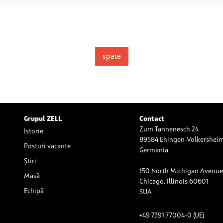
miți la final o listă de piese a componentelor standard
spate
Grupul ZELL
Contact
Zum Tannenesch 24
Istorie
89584 Ehingen-Volkershei
Posturi vacante
Germania
Știri
150 North Michigan Avenue,
Masă
Chicago, Illinois 60601
Echipă
SUA
+49 7391 77004-0 (UE)