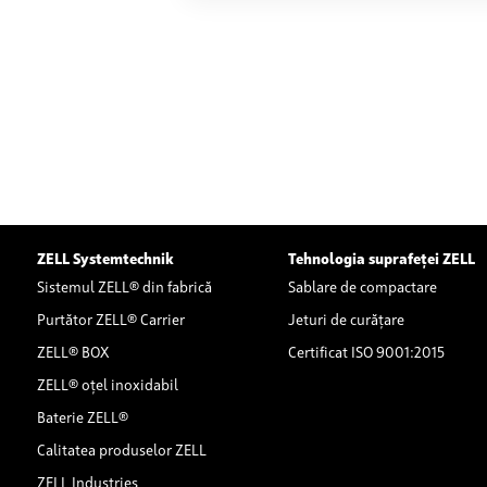
încărcați sau simulați și pri
ZELL Systemtechnik
Tehnologia suprafeței ZELL
Sistemul ZELL® din fabrică
Sablare de compactare
Purtător ZELL® Carrier
Jeturi de curățare
ZELL® BOX
Certificat ISO 9001:2015
ZELL® oțel inoxidabil
Baterie ZELL®
Calitatea produselor ZELL
ZELL Industries