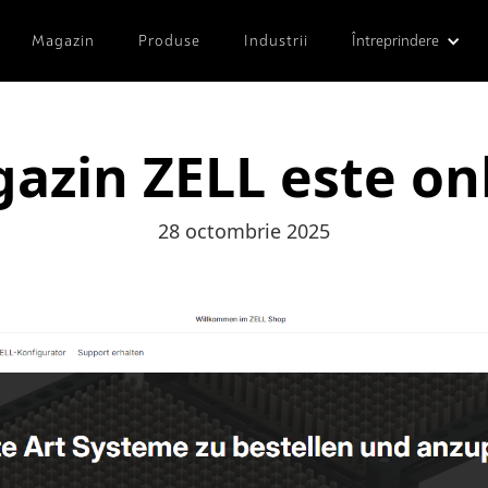
Magazin
Produse
Industrii
Întreprindere
azin ZELL este onl
28 octombrie 2025