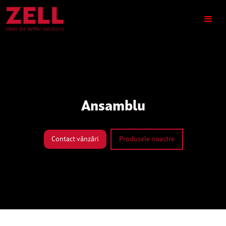
Ansamblu
Contact vânzări
Produsele noastre