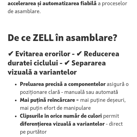
accelerarea și automatizarea fiabilă
a proceselor
de asamblare.
De ce ZELL în asamblare?
✔ Evitarea erorilor - ✔ Reducerea
duratei ciclului - ✔ Separarea
vizuală a variantelor
Preluarea precisă a componentelor
asigură o
poziționare clară - manuală sau automată
Mai puțină reîncărcare
= mai puține deșeuri,
mai puțin efort de manipulare
Clipsurile în orice număr de culori
permit
diferențierea vizuală a variantelor
- direct
pe purtător