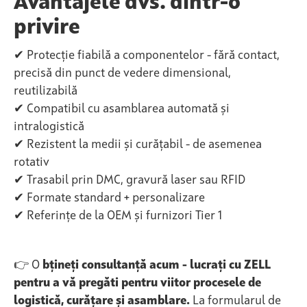
Avantajele dvs. dintr-o
privire
✔ Protecție fiabilă a componentelor - fără contact,
precisă din punct de vedere dimensional,
reutilizabilă
✔ Compatibil cu asamblarea automată și
intralogistică
✔ Rezistent la medii și curățabil - de asemenea
rotativ
✔ Trasabil prin DMC, gravură laser sau RFID
✔ Formate standard + personalizare
✔ Referințe de la OEM și furnizori Tier 1
👉 O
bțineți consultanță acum - lucrați cu ZELL
pentru a vă pregăti pentru viitor procesele de
logistică, curățare și asamblare.
La formularul de