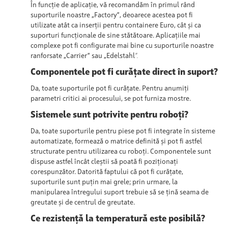
În funcție de aplicație, vă recomandăm în primul rând
suporturile noastre „Factory”, deoarece acestea pot fi
utilizate atât ca inserții pentru containere Euro, cât și ca
suporturi funcționale de sine stătătoare. Aplicațiile mai
complexe pot fi configurate mai bine cu suporturile noastre
ranforsate „Carrier” sau „Edelstahl
”.
Componentele pot fi curățate direct în suport?
Da, toate suporturile pot
fi curățate
. Pentru anumiți
parametri critici ai procesului, se pot furniza mostre.
Sistemele sunt potrivite pentru roboți?
Da, toate suporturile pentru piese pot
fi integrate în sisteme
automatizate,
formează o matrice definită
și
pot fi astfel
structurate pentru utilizarea cu roboți. Componentele sunt
dispuse astfel încât cleștii să poată fi poziționați
corespunzător. Datorită faptului că pot fi curățate,
suporturile sunt puțin mai grele; prin urmare, la
manipularea întregului suport trebuie să se țină seama de
greutate și de centrul de greutate.
Ce rezistență la temperatură este posibilă?