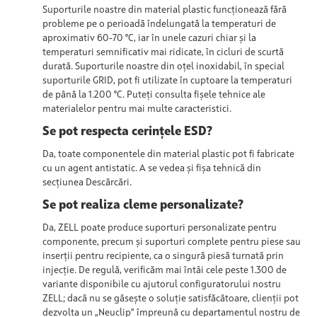
Suporturile noastre din material plastic funcționează fără
probleme pe o perioadă îndelungată la temperaturi de
aproximativ 60-70 °C, iar în unele cazuri chiar și la
temperaturi semnificativ mai ridicate, în cicluri de scurtă
durată. Suporturile noastre din oțel inoxidabil, în special
suporturile GRID, pot fi utilizate în cuptoare la temperaturi
de până la 1.200 °C. Puteți consulta fișele tehnice ale
materialelor pentru mai multe caracteristici.
Se pot respecta cerințele ESD?
Da, toate componentele din material plastic pot fi fabricate
cu un agent antistatic. A se vedea și fișa tehnică din
secțiunea Descărcări.
Se pot realiza cleme personalizate?
Da, ZELL poate produce suporturi personalizate pentru
componente, precum și suporturi complete pentru piese sau
inserții pentru recipiente, ca o singură piesă turnată prin
injecție. De regulă, verificăm mai întâi cele peste 1.300 de
variante disponibile cu ajutorul configuratorului nostru
ZELL; dacă nu se găsește o soluție satisfăcătoare, clienții pot
dezvolta un „Neuclip” împreună cu departamentul nostru de