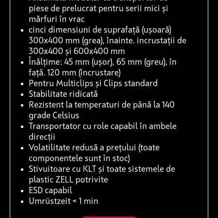
piese de prelucrat pentru serii mici și
mărfuri în vrac
cinci dimensiuni de suprafață (ușoară)
300x400 mm (grea), înainte. incrustații de
300x400 și 600x400 mm
Înălțime: 45 mm (ușor), 65 mm (greu), în
față. 120 mm (încrustare)
Pentru Multiclips și Clips standard
Stabilitate ridicată
Rezistent la temperaturi de până la 140
grade Celsius
Transportator cu role capabil în ambele
direcții
Volatilitate redusă a prețului (toate
componentele sunt în stoc)
Stivuitoare cu KLT și toate sistemele de
plastic ZELL potrivite
ESD capabil
Umrüstzeit < 1 min