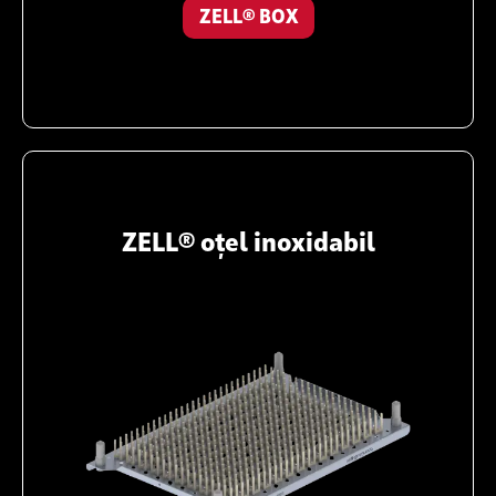
ZELL® BOX
ZELL® oțel inoxidabil