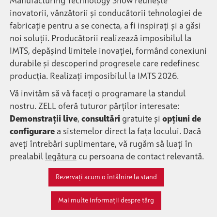
Manufacturing Technology Show reunește
inovatorii, vânzătorii și conducătorii tehnologiei de
fabricație pentru a se conecta, a fi inspirați și a găsi
noi soluții. Producătorii realizează imposibilul la
IMTS, depășind limitele inovației, formând conexiuni
durabile și descoperind progresele care redefinesc
producția. Realizați imposibilul la IMTS 2026.
Vă invităm să vă faceți o programare la standul
nostru. ZELL oferă tuturor părților interesate:
Demonstrații live
,
consultări
gratuite și
opțiuni de
configurare
a sistemelor direct la fața locului. Dacă
aveți întrebări suplimentare, vă rugăm să luați în
prealabil
legătura
cu persoana de contact relevantă.
Rezervați acum o întâlnire la stand
Mai multe informații despre târg