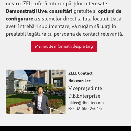
nostru. ZELL oferă tuturor părților interesate:
Demonstrații live
,
consultări
gratuite și
opțiuni de
configurare
a sistemelor direct la fața locului. Dacă
aveți întrebări suplimentare, vă rugăm să luați în
prealabil
legătura
cu persoana de contact relevantă.
Mai multe informații despre târg
ZELL Contact
Hokwon Lee
Vicepreședinte
D.B.Enterprise
hklee@dbenter.com
+82-32-666-2464~5