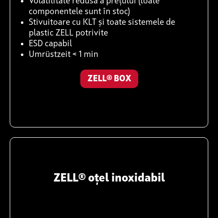
Volatilitate redusă a prețului (toate
componentele sunt în stoc)
Stivuitoare cu KLT și toate sistemele de
plastic ZELL potrivite
ESD capabil
Umrüstzeit < 1 min
ZELL® BOX
ZELL® oțel inoxidabil