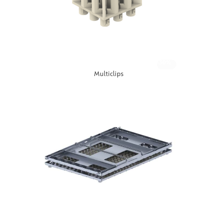
-30%
Multiclips