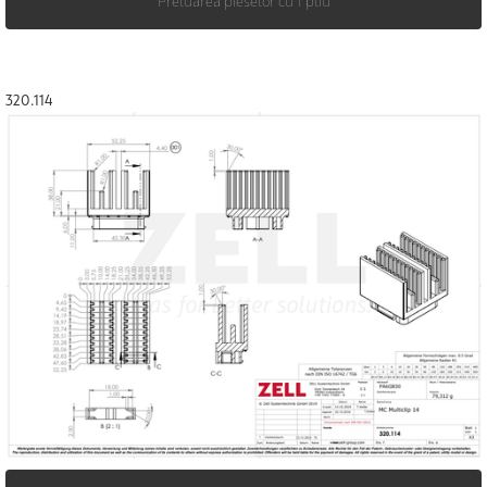
Preluarea pieselor cu 1 pliu
320.114