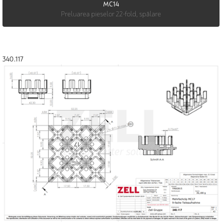
MC14
Preluarea pieselor 22-fold, spălare
340.117