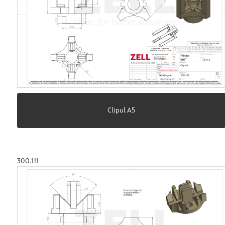
Clipul A5
300.111