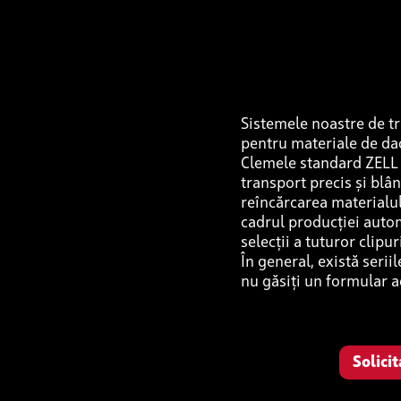
Sistemele noastre de tr
pentru materiale de dact
Clemele standard ZELL p
transport precis și blân
reîncărcarea materialul
cadrul producției autom
selecții a tuturor clipur
În general, există serii
nu găsiți un formular a
Solici