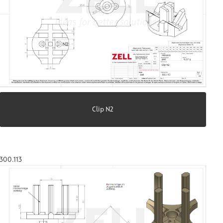
Clip N2
300.113