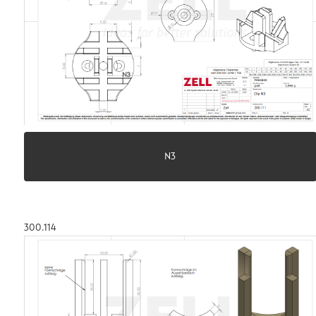
N3
300.114