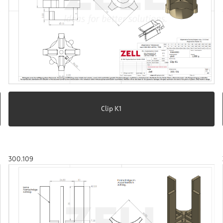
Clip K1
300.109