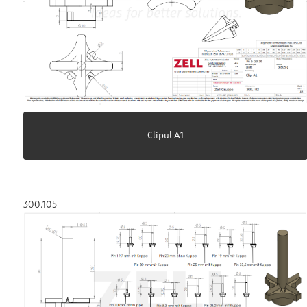
Clipul A1
300.105