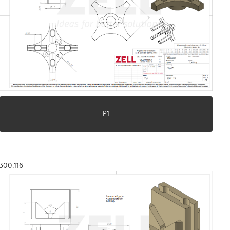
P1
300.116