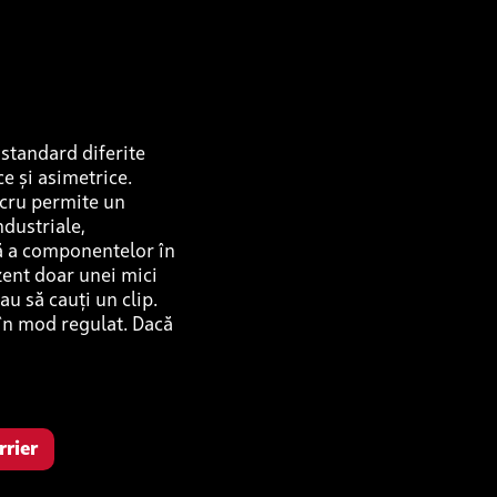
 standard diferite
e și asimetrice.
ucru permite un
ndustriale,
ță a componentelor în
zent doar unei mici
sau să cauți un clip.
e în mod regulat. Dacă
rrier