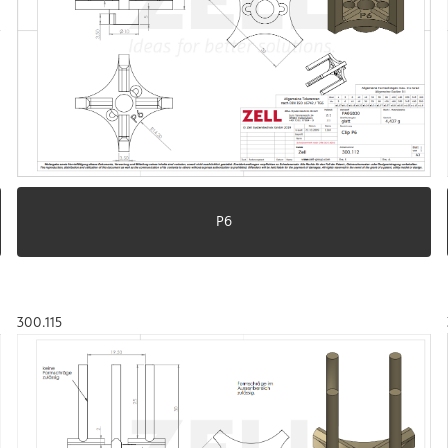
P6
300.115