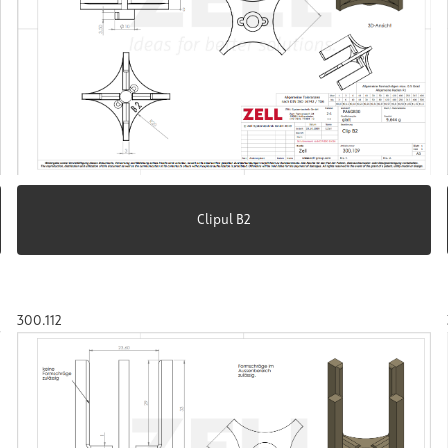
Clipul B2
300.112