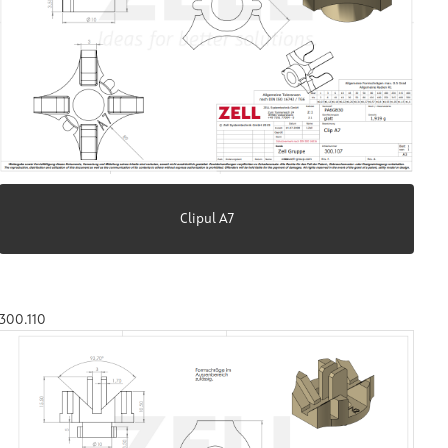
Clipul A7
300.110