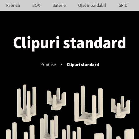
Fabrică
BOX
Baterie
Oțel inoxidabil
GRID
Clipuri standard
Produse
>
Clipuri standard