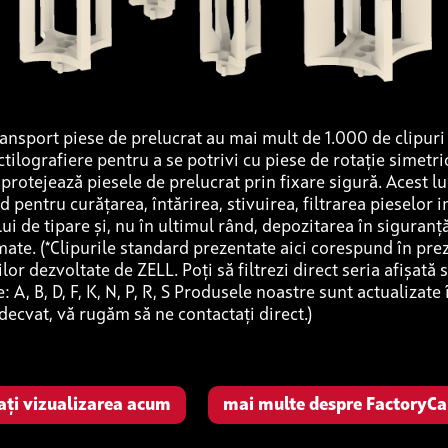
ansport piese de prelucrat au mai mult de 1.000 de clipuri
ilografiere pentru a se potrivi cu piese de rotație simetric
rotejează piesele de prelucrat prin fixare sigură. Acest l
d pentru curățarea, întărirea, stivuirea, filtrarea pieselor i
ui de tipare și, nu în ultimul rând, depozitarea în siguran
ate. (*Clipurile standard prezentate aici corespund în pre
ilor dezvoltate de ZELL. Poți să filtrezi direct seria afișată 
le: A, B, D, F, K, N, P, R, S Produsele noastre sunt actualizat
decvat, vă rugăm să ne contactați direct.)
tați vizualizarea acum
mai multe despre FactoryCa