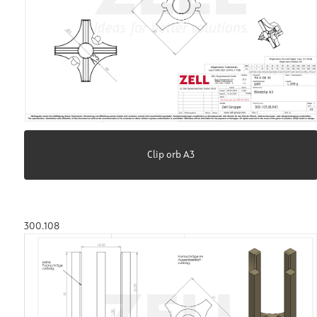
Clip orb A3
300.108