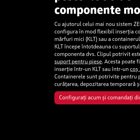
componente mo
Cu ajutorul celui mai nou sistem ZE
configura în mod flexibil inserția c
mărfuri mici (KLT) sau a containeru
KLT începe întotdeauna cu suportul
componenta dvs. Clipul potrivit es
suport pentru piese
. Acesta poate f
inserție într-un KLT sau într-un
coș
Containerele sunt potrivite pentru 
curățarea, depozitarea temporară și
Configurați acum și comandați dir