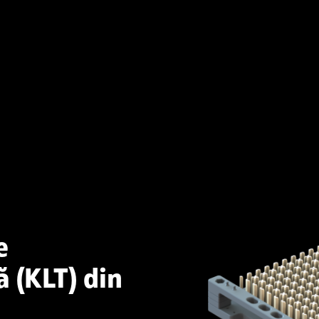
e
ă (KLT) din