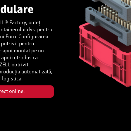
dulare
LL® Factory, puteți
ontainerului dvs. pentru
lui Euro. Configurarea
 potrivit pentru
te apoi montat pe un
i apoi introdus ca
 ZELL
potrivit.
producția automatizată,
 logistica.
ect online.