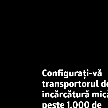
Configurați-vă
transportorul d
încărcătură mic
peste 1.000 de