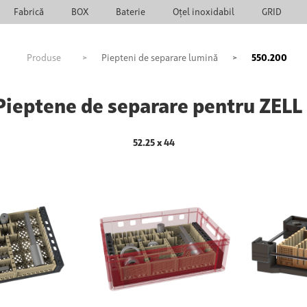
Fabrică
BOX
Baterie
Oțel inoxidabil
GRID
Produse
>
Piepteni de separare lumină
>
550.200
ieptene de separare pentru ZELL
52.25 x 44