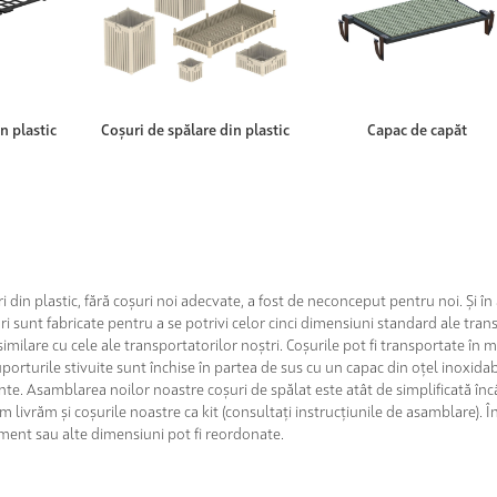
n plastic
Coșuri de spălare din plastic
Capac de capăt
i din plastic, fără coșuri noi adecvate, a fost de neconceput pentru noi. Și 
ri sunt fabricate pentru a se potrivi celor cinci dimensiuni standard ale tran
milare cu cele ale transportatorilor noștri. Coșurile pot fi transportate în 
orturile stivuite sunt închise în partea de sus cu un capac din oțel inoxidab
ente. Asamblarea noilor noastre coșuri de spălat este atât de simplificată încâ
um livrăm și coșurile noastre ca kit (consultați instrucțiunile de asamblare). Î
oment sau alte dimensiuni pot fi reordonate.