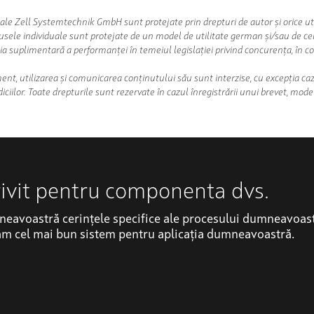
le Zell Systemtechnik GmbH sunt protejate prin drepturi de autor și orice uti
odusele individuale sunt protejate de un model de utilitate german și/sau de ce
ția suplimentară a performanței în temeiul legislației privind concurența, în c
ent, utilizarea și comunicarea conținutului său sunt interzise, cu excepția ca
ciilor. Toate drepturile sunt rezervate în cazul înregistrării unui brevet, mod
ivit pentru componenta dvs.
eavoastră cerințele specifice ale procesului dumneavoastră
răm cel mai bun sistem pentru aplicația dumneavoastră.