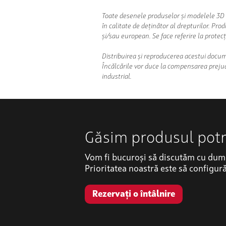
Toate desenele produselor și modelele 3D a
în calitate de deținător al drepturilor. Pr
și/sau european. Se face referire la protec
Distribuirea și reproducerea acestui docum
Încălcările vor duce la compensarea prejudi
industrial.
Găsim produsul potr
Vom fi bucuroși să discutăm cu dumn
Prioritatea noastră este să configu
Rezervați o întâlnire