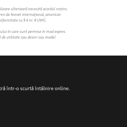
lizare ulterioară necesită acordul nostru
reri de brevet internațional, american
onformitate cu § 4 nr. 9 UWG.
zului în care sunt permise în mod expres.
el de utilitate sau desen sau model
 într-o scurtă întâlnire online.