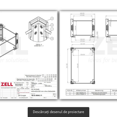
Descărcați desenul de proiectare