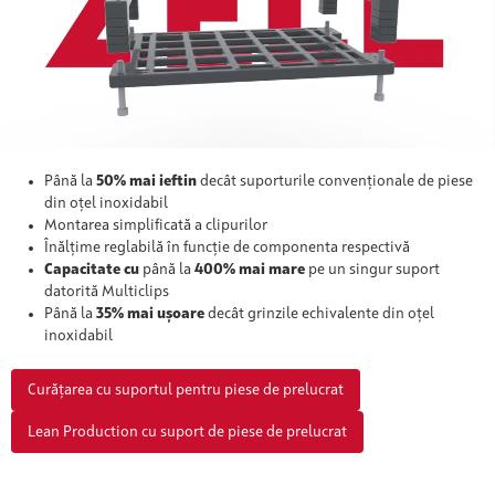
Până la
50% mai ieftin
decât suporturile convenționale de piese
din oțel inoxidabil
Montarea simplificată a clipurilor
Înălțime reglabilă în funcție de componenta respectivă
Capacitate cu
până la
400% mai mare
pe un singur suport
datorită Multiclips
Până la
35% mai ușoare
decât grinzile echivalente din oțel
inoxidabil
Curățarea cu suportul pentru piese de prelucrat
Lean Production cu suport de piese de prelucrat