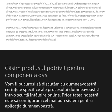
Toate desenele produselor și modelele 3D ale Zell Systemtechnik GmbH sunt protejate prin
drepturi de autor și orice utilizare ulterioară necesită acordul nostru în calitate de deținător al
drepturilor. Produsele individuale sunt protejate de un model de utilitate german și/sau de cereri
de brevet internațional, american și/sau european. Se face referire la protecția suplimentară a
performanței în temeiul legislației privind concurența, în conformitate cu § 4 nr. 9 UWG.
Distribuirea și reproducerea acestui document, utilizarea și comunicarea conținutului său sunt
interzise, cu excepția cazului în care sunt permise în mod expres. Încălcările vor duce la
compensarea prejudiciilor. Toate drepturile sunt rezervate în cazul înregistrării unui brevet,
model de utilitate sau desen sau model industrial.
Găsim produsul potrivit pentru
componenta dvs.
Vom fi bucuroși să discutăm cu dumneavoastră
cerințele specifice ale procesului dumneavoastră
într-o scurtă întâlnire online. Prioritatea noastră
este să configurăm cel mai bun sistem pentru
aplicația dumneavoastră.