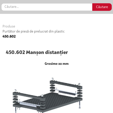
Produse
Purtător de piesă de prelucrat din plastic
450.602
450.602 Manșon distanțier
Grosime xx mm