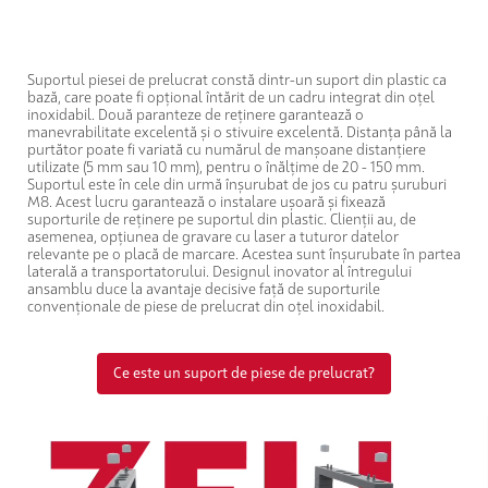
Suportul piesei de prelucrat constă dintr-un suport din plastic ca
bază, care poate fi opțional întărit de un cadru integrat din oțel
inoxidabil. Două paranteze de reținere garantează o
manevrabilitate excelentă și o stivuire excelentă. Distanța până la
purtător poate fi variată cu numărul de manșoane distanțiere
utilizate (5 mm sau 10 mm), pentru o înălțime de 20 - 150 mm.
Suportul este în cele din urmă înșurubat de jos cu patru șuruburi
M8. Acest lucru garantează o instalare ușoară și fixează
suporturile de reținere pe suportul din plastic. Clienții au, de
asemenea, opțiunea de gravare cu laser a tuturor datelor
relevante pe o placă de marcare. Acestea sunt înșurubate în partea
laterală a transportatorului. Designul inovator al întregului
ansamblu duce la avantaje decisive față de suporturile
convenționale de piese de prelucrat din oțel inoxidabil.
Ce este un suport de piese de prelucrat?